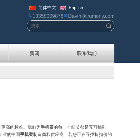
简体中文
English
13358009878
Davin@trumony.com
搜索
新闻
联系我们
到更高的标准。我们为
手机案
的每一个细节都是无可挑剔
专业的中国
手机案
制造商和供应商，若您正在寻找折扣价的