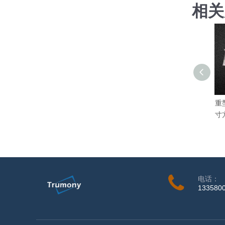
相关
重
寸
电话：
133580