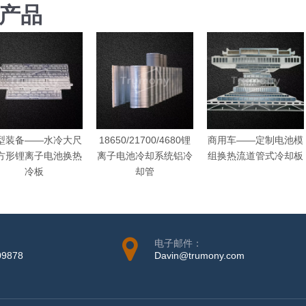
产品
型装备——水冷大尺
18650/21700/4680锂
商用车——定制电池模
方形锂离子电池换热
离子电池冷却系统铝冷
组换热流道管式冷却板
冷板
却管
电子邮件：
09878
Davin@trumony.com